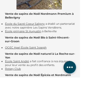
Vente de sapins de Noël Nordmann Premium à
Bellevigny
École du Sacré Coeur Saligny
a établi un partenariat
avec notre sapinière Les Sapins Vendéens.
École primaire St Augustin
à Belleville
Vente de sapins de Noël Bio à Saint-Vincent-
sur-Graon
OGEC Apel École Saint Joseph
Vente de sapins de Noël naturel à La Roche-sur-
Yon
École Saint André
a fait confiance à nos équipes
pour leur vente au profit des enfants.
Rotary Club
Vente de sapins de Noël Épicéa et Nordmann
Bio à Château d'Olonne
Amicale Laïque René Millet
a récolté des fonds
grâce à la vente de sapins.
Partenariat avec notre sapinière Saint-Hilaire-
la-Forêt
APEEP St Hilaire
qui a réalisé une cation de vente
pour faire des bonnes actions pour les enfants de
l'école.