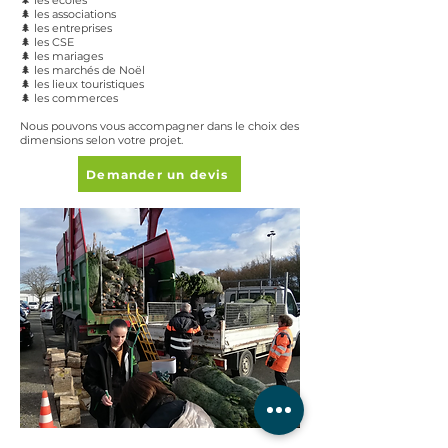
🌲 les écoles
🌲 les associations
🌲 les entreprises
🌲 les CSE
🌲 les mariages
🌲 les marchés de Noël
🌲 les lieux touristiques
🌲 les commerces
Nous pouvons vous accompagner dans le choix des
dimensions selon votre projet.
Demander un devis