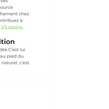
ivés 
source 
îchement chez 
ntribuez à 
 VS sapins 
ition
ée.C’est lui 
 au pied du 
 naturel, c’est 