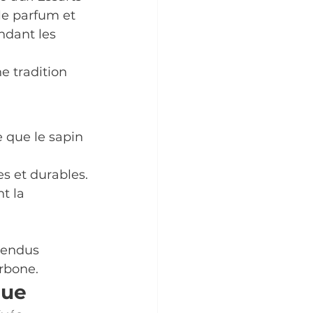
le parfum et 
ndant les 
e tradition 
 que le sapin 
es et durables.
t la 
vendus 
arbone.
que