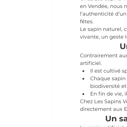
en Vendée, nous n’
l’authenticité d’u
fêtes.
Le sapin naturel, c
vivante, un geste 
U
Contrairement aux 
artificiel.
Il est cultivé
Chaque sapin c
biodiversité e
En fin de vie, 
Chez Les Sapins V
directement aux Es
Un sa