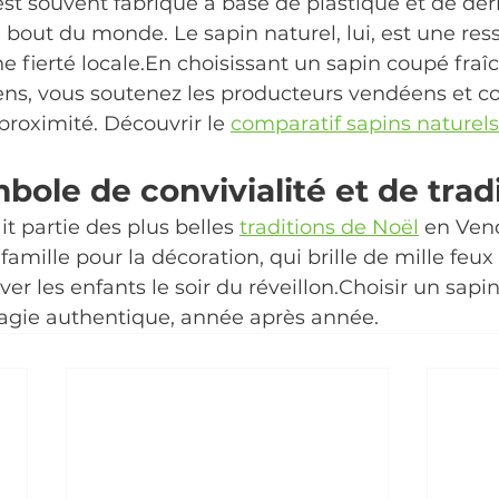
 est souvent fabriqué à base de plastique et de dér
re bout du monde. Le sapin naturel, lui, est une res
e fierté locale.En choisissant un sapin coupé fra
ns, vous soutenez les producteurs vendéens et co
roximité. Découvrir le 
comparatif sapins naturels
bole de convivialité et de trad
it partie des plus belles 
traditions de Noël
 en Vend
 famille pour la décoration, qui brille de mille feux
êver les enfants le soir du réveillon.Choisir un sapin
magie authentique, année après année.