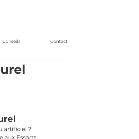
Conseils
Contact
urel
urel
artificiel ?
e aux Essarts 